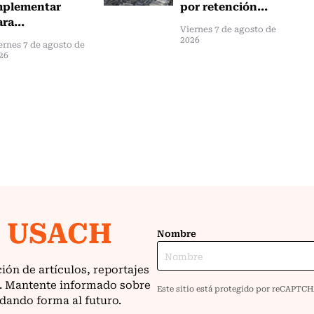
mplementar
por retención...
ra...
Viernes 7 de agosto de
2026
ernes 7 de agosto de
26