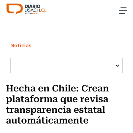
Click acá para ir directamente al contenido
Noticias
Investigación
Noticias
Cultura
Programas Radio y TV Usach
Hecha en Chile: Crean
plataforma que revisa
transparencia estatal
automáticamente