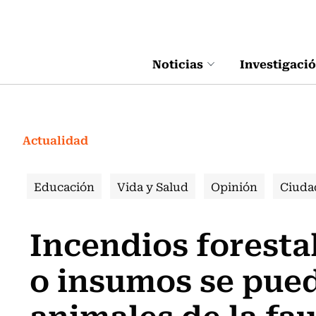
Click acá para ir directamente al contenido
Noticias
Investigaci
Actualidad
Educación
Vida y Salud
Opinión
Ciuda
Incendios foresta
o insumos se pued
animales de la fau