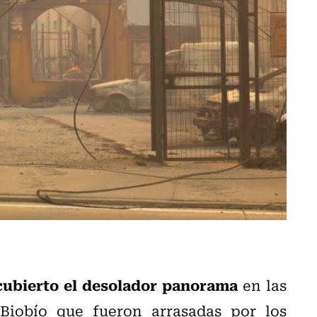
cubierto el desolador panorama
en las
Biobío que fueron arrasadas por los