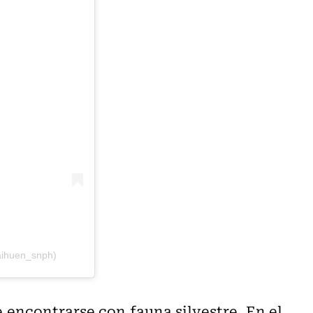
aihuen_snph)
encontrarse con fauna silvestre. En el