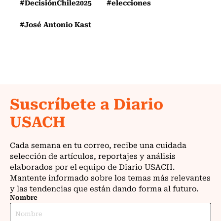
#DecisiónChile2025
#elecciones
#José Antonio Kast