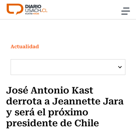
Click acá para ir directamente al contenido
Noticias
Investigación
Actualidad
Cultura
Programas Radio y TV Usach
José Antonio Kast
derrota a Jeannette Jara
y será el próximo
presidente de Chile