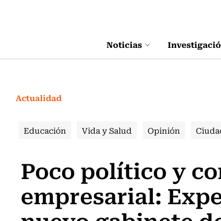
Click acá para ir directamente al contenido
Noticias
Investigaci
Actualidad
Educación
Vida y Salud
Opinión
Ciuda
Poco político y co
empresarial: Expe
nuevo gabinete d