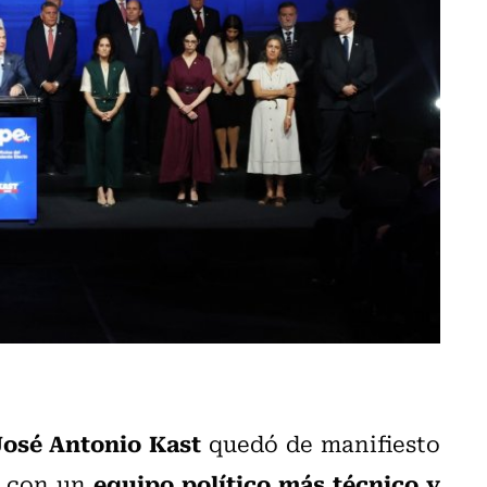
José Antonio Kast
quedó de manifiesto
equipo político más técnico y
o con un