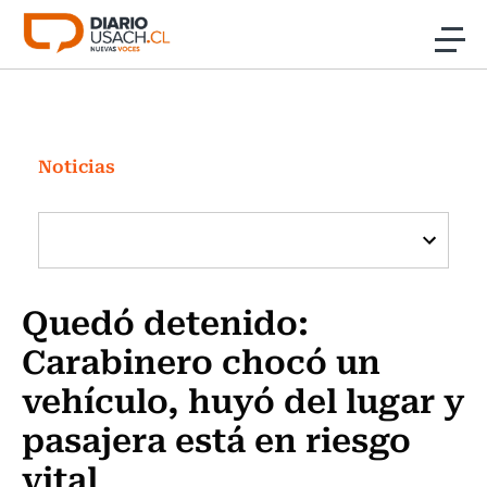
Click acá para ir directamente al contenido
Noticias
Investigación
Noticias
Cultura
Programas Radio y TV Usach
Quedó detenido:
Carabinero chocó un
vehículo, huyó del lugar y
pasajera está en riesgo
vital