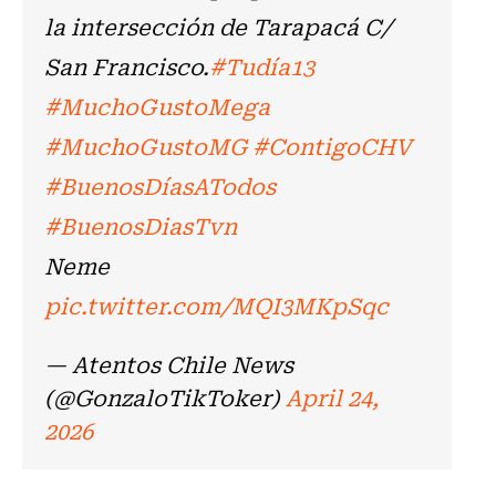
la intersección de Tarapacá C/
San Francisco.
#Tudía13
#MuchoGustoMega
#MuchoGustoMG
#ContigoCHV
#BuenosDíasATodos
#BuenosDiasTvn
Neme
pic.twitter.com/MQI3MKpSqc
— Atentos Chile News
(@GonzaloTikToker)
April 24,
2026