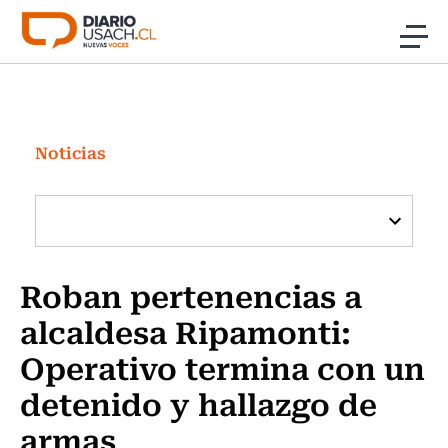
Click acá para ir directamente al contenido
Noticias
Investigación
Noticias
Cultura
Programas Radio y TV Usach
Roban pertenencias a
alcaldesa Ripamonti:
Operativo termina con un
detenido y hallazgo de
armas