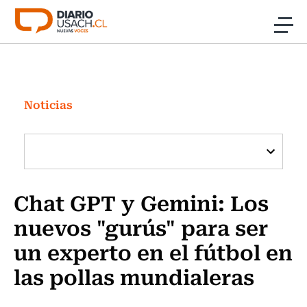
Click acá para ir directamente al contenido
Noticias
Investigación
Noticias
Cultura
Programas Radio y TV Usach
Chat GPT y Gemini: Los
nuevos "gurús" para ser
un experto en el fútbol en
las pollas mundialeras