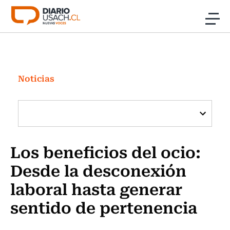
Click acá para ir directamente al contenido
Noticias
Investigación
Noticias
Cultura
Programas Radio y TV Usach
Los beneficios del ocio:
Desde la desconexión
laboral hasta generar
sentido de pertenencia