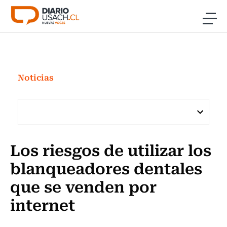
Click acá para ir directamente al contenido
Noticias
Investigación
Noticias
Cultura
Programas Radio y TV Usach
Los riesgos de utilizar los
blanqueadores dentales
que se venden por
internet