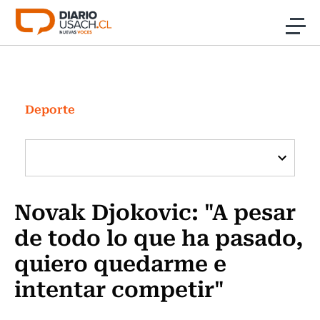
Click acá para ir directamente al contenido
Noticias
Investigación
Deporte
Cultura
Programas Radio y TV Usach
Novak Djokovic: "A pesar
de todo lo que ha pasado,
quiero quedarme e
intentar competir"