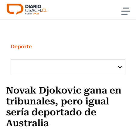
Click acá para ir directamente al contenido
Noticias
Investigación
Deporte
Cultura
Programas Radio y TV Usach
Novak Djokovic gana en
tribunales, pero igual
sería deportado de
Australia