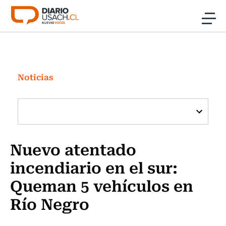
Click acá para ir directamente al contenido
Noticias
Investigación
Noticias
Cultura
Programas Radio y TV Usach
Nuevo atentado
incendiario en el sur:
Queman 5 vehículos en
Río Negro