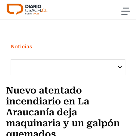
Click acá para ir directamente al contenido
Noticias
Investigación
Noticias
Cultura
Programas Radio y TV Usach
Nuevo atentado
incendiario en La
Araucanía deja
maquinaria y un galpón
quemados