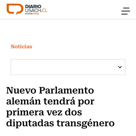
Click acá para ir directamente al contenido
Noticias
Investigación
Noticias
Cultura
Programas Radio y TV Usach
Nuevo Parlamento
alemán tendrá por
primera vez dos
diputadas transgénero