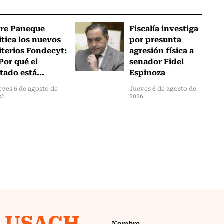
ere Paneque
Fiscalía investiga
itica los nuevos
por presunta
iterios Fondecyt:
agresión física a
Por qué el
senador Fidel
tado está...
Espinoza
eves 6 de agosto de
Jueves 6 de agosto de
26
2026