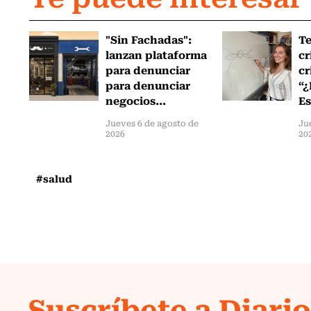
"Sin Fachadas":
T
lanzan plataforma
cr
para denunciar
cr
para denunciar
“¿
negocios...
Es
Jueves 6 de agosto de
Ju
2026
20
#salud