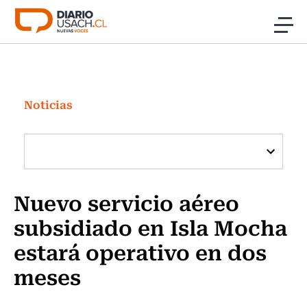
Click acá para ir directamente al contenido
Noticias
Investigación
Noticias
Cultura
Programas Radio y TV Usach
Nuevo servicio aéreo
subsidiado en Isla Mocha
estará operativo en dos
meses