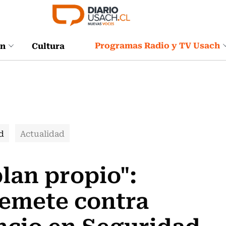
Programas Radio y TV Usach
ón
Cultura
d
Actualidad
lan propio":
remete contra
ncio en Seguridad