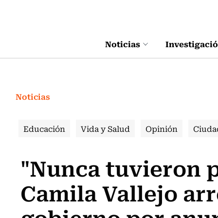
Click acá para ir directamente al contenido
Noticias
Investigaci
Noticias
Educación
Vida y Salud
Opinión
Ciuda
"Nunca tuvieron p
Camila Vallejo ar
gobierno por anu