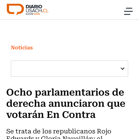
Click acá para ir directamente al contenido
Noticias
Investigación
Noticias
Cultura
Programas Radio y TV Usach
Ocho parlamentarios de
derecha anunciaron que
votarán En Contra
Se trata de los republicanos Rojo
Edwards y Gloria Naveillán; el