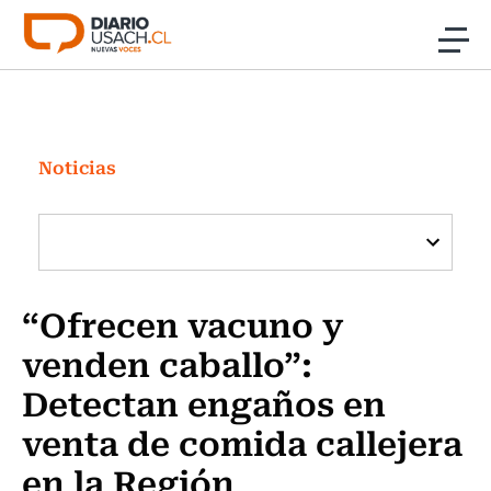
Click acá para ir directamente al contenido
Noticias
Investigación
Noticias
Cultura
Programas Radio y TV Usach
“Ofrecen vacuno y
venden caballo”:
Detectan engaños en
venta de comida callejera
en la Región