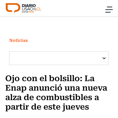
Click acá para ir directamente al contenido
Noticias
Investigación
Noticias
Cultura
Programas Radio y TV Usach
Ojo con el bolsillo: La
Enap anunció una nueva
alza de combustibles a
partir de este jueves