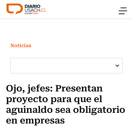
Click acá para ir directamente al contenido
Noticias
Investigación
Noticias
Cultura
Programas Radio y TV Usach
Ojo, jefes: Presentan
proyecto para que el
aguinaldo sea obligatorio
en empresas