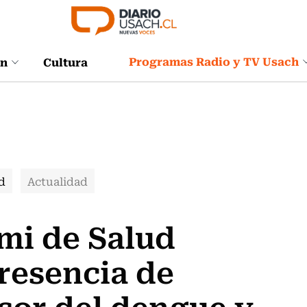
Programas Radio y TV Usach
ón
Cultura
d
Actualidad
emi de Salud
presencia de
sor del dengue y