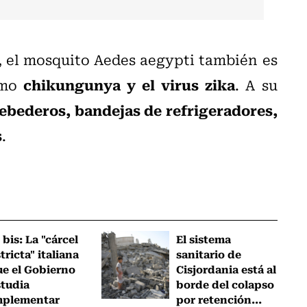
, el mosquito Aedes aegypti también es
chikungunya y el virus zika
omo
. A su
ebederos, bandejas de refrigeradores,
s
.
 bis: La "cárcel
El sistema
tricta" italiana
sanitario de
ue el Gobierno
Cisjordania está al
studia
borde del colapso
mplementar
por retención...