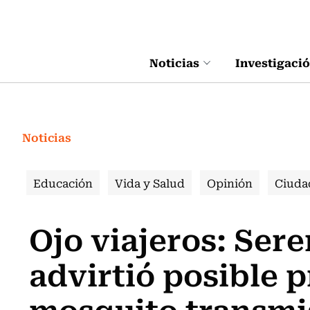
Click acá para ir directamente al contenido
Noticias
Investigaci
Noticias
Educación
Vida y Salud
Opinión
Ciuda
Ojo viajeros: Ser
advirtió posible 
mosquito transmi