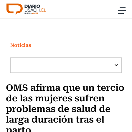
Click acá para ir directamente al contenido
Noticias
Investigación
Noticias
Cultura
Programas Radio y TV Usach
OMS afirma que un tercio
de las mujeres sufren
problemas de salud de
larga duración tras el
parto