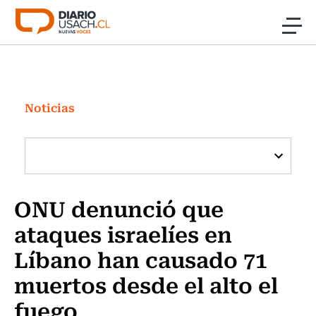
Click acá para ir directamente al contenido
Noticias
Investigación
Noticias
Cultura
Programas Radio y TV Usach
ONU denunció que
ataques israelíes en
Líbano han causado 71
muertos desde el alto el
fuego