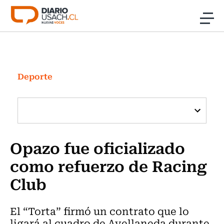
Click acá para ir directamente al contenido
Noticias
Investigación
Deporte
Cultura
Programas Radio y TV Usach
Opazo fue oficializado
como refuerzo de Racing
Club
El “Torta” firmó un contrato que lo
ligará al cuadro de Avellaneda durante