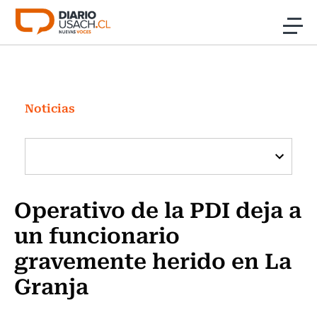
Click acá para ir directamente al contenido
Noticias
Investigación
Noticias
Cultura
Programas Radio y TV Usach
Operativo de la PDI deja a
un funcionario
gravemente herido en La
Granja