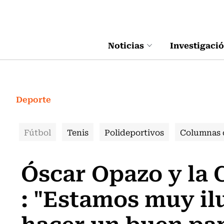
Click acá para ir directamente al contenido
Noticias
Investigaci
Deporte
Fútbol
Tenis
Polideportivos
Columnas 
Óscar Opazo y la 
: "Estamos muy il
hacer un buen pa