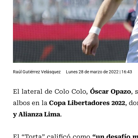
Raúl Gutiérrez Velásquez
Lunes 28 de marzo de 2022 | 16:43
Óscar Opazo
El lateral de Colo Colo,
, 
Copa Libertadores 2022
albos en la
, d
y Alianza Lima
.
“un desafío 
El “Torta” calificó como