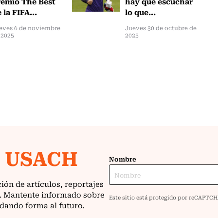
emio The Best
hay que escuchar
 la FIFA...
lo que...
eves 6 de noviembre
Jueves 30 de octubre de
 2025
2025