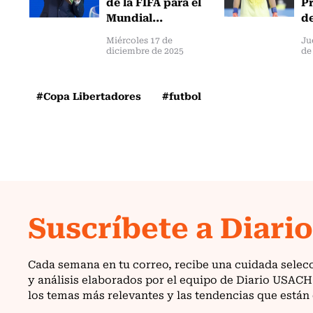
de la FIFA para el
Pr
Mundial...
de
Miércoles 17 de
Ju
diciembre de 2025
de
#Copa Libertadores
#futbol