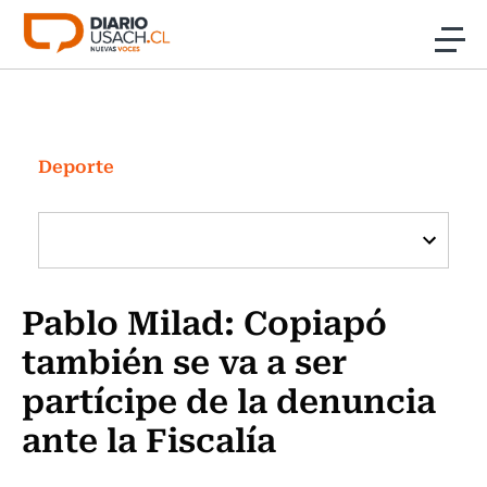
Click acá para ir directamente al contenido
Noticias
Investigación
Deporte
Cultura
Programas Radio y TV Usach
Pablo Milad: Copiapó
también se va a ser
partícipe de la denuncia
ante la Fiscalía