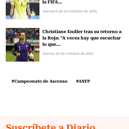
la FIFA...
Jueves 6 de noviembre de 2025
Christiane Endler tras su retorno a
la Roja: "A veces hay que escuchar
lo que...
Jueves 30 de octubre de 2025
#Campeonato de Ascenso
#ANFP