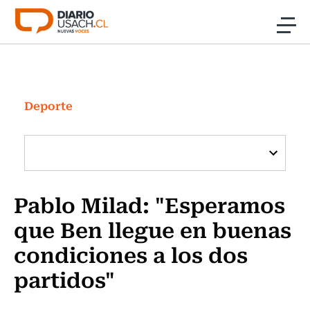
Click acá para ir directamente al contenido
Noticias
Investigación
Deporte
Cultura
Programas Radio y TV Usach
Pablo Milad: "Esperamos
que Ben llegue en buenas
condiciones a los dos
partidos"