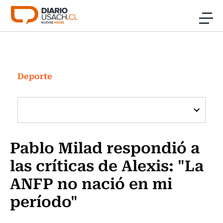
Click acá para ir directamente al contenido
Noticias
Investigación
Deporte
Cultura
Programas Radio y TV Usach
Pablo Milad respondió a
las críticas de Alexis: "La
ANFP no nació en mi
período"