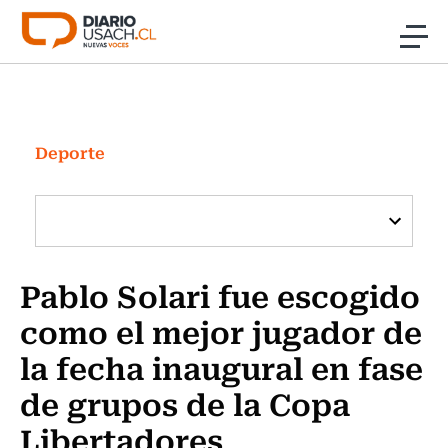
Click acá para ir directamente al contenido
Noticias
Investigación
Deporte
Cultura
Programas Radio y TV Usach
Pablo Solari fue escogido
como el mejor jugador de
la fecha inaugural en fase
de grupos de la Copa
Libertadores