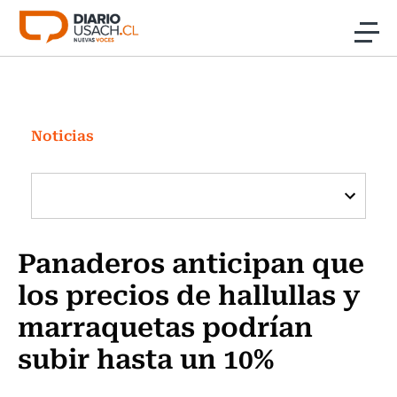
Click acá para ir directamente al contenido
Noticias
Investigación
Noticias
Cultura
Programas Radio y TV Usach
Panaderos anticipan que
los precios de hallullas y
marraquetas podrían
subir hasta un 10%