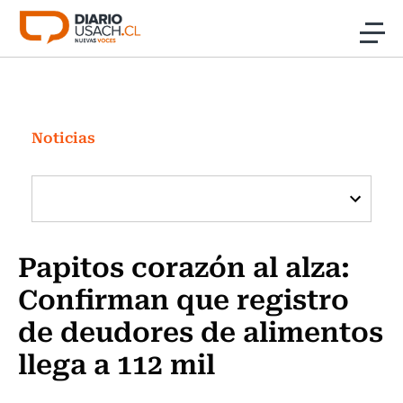
Click acá para ir directamente al contenido
Noticias
Investigación
Noticias
Cultura
Programas Radio y TV Usach
Papitos corazón al alza:
Confirman que registro
de deudores de alimentos
llega a 112 mil