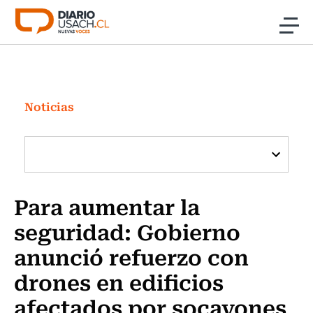
Click acá para ir directamente al contenido
Noticias
Investigación
Noticias
Cultura
Programas Radio y TV Usach
Para aumentar la
seguridad: Gobierno
anunció refuerzo con
drones en edificios
afectados por socavones