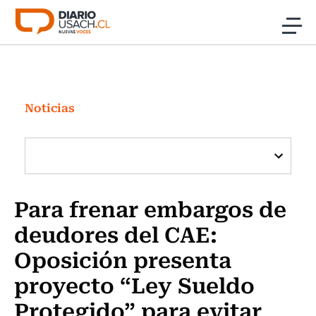
Click acá para ir directamente al contenido
Noticias
Investigación
Noticias
Cultura
Programas Radio y TV Usach
Para frenar embargos de
deudores del CAE:
Oposición presenta
proyecto “Ley Sueldo
Protegido” para evitar