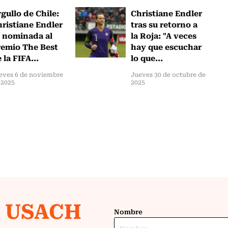
gullo de Chile:
Christiane Endler
ristiane Endler
tras su retorno a
 nominada al
la Roja: "A veces
emio The Best
hay que escuchar
 la FIFA...
lo que...
eves 6 de noviembre
Jueves 30 de octubre de
 2025
2025