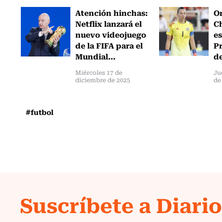
Atención hinchas:
Or
Netflix lanzará el
Ch
nuevo videojuego
es
de la FIFA para el
Pr
Mundial...
de
Miércoles 17 de
Ju
diciembre de 2025
de
#futbol