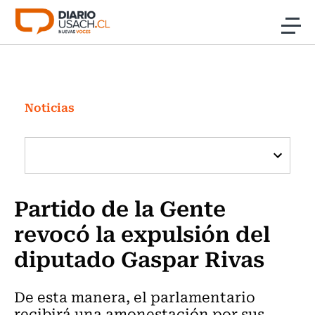
Click acá para ir directamente al contenido
Noticias
Investigación
Noticias
Cultura
Programas Radio y TV Usach
Partido de la Gente
revocó la expulsión del
diputado Gaspar Rivas
De esta manera, el parlamentario
recibirá una amonestación por sus