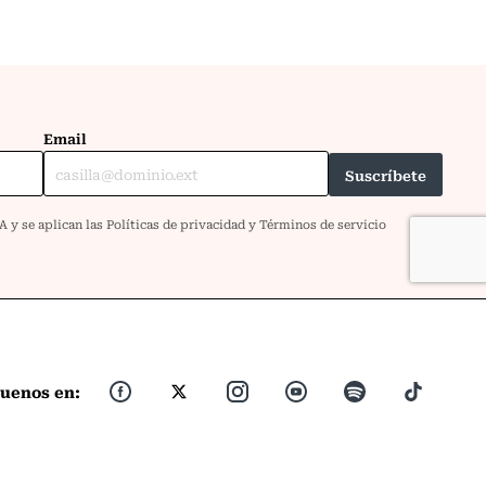
guenos en: