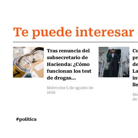
Te puede interesar
Tras renuncia del
C
subsecretario de
pr
Hacienda: ¿Cómo
de
funcionan los test
L
de drogas...
in
ll
Miércoles 5 de agosto de
2026
Mi
de
#política