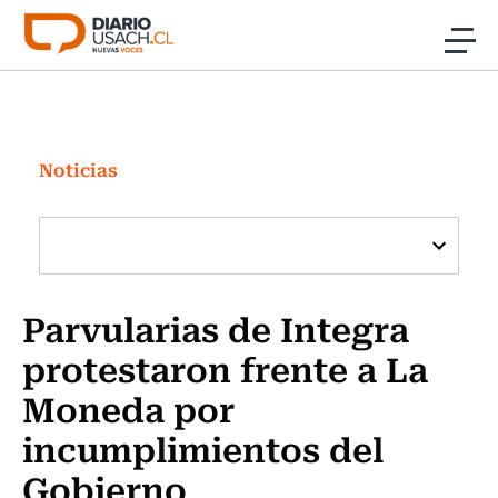
Click acá para ir directamente al contenido
Noticias
Investigación
Noticias
Cultura
Programas Radio y TV Usach
Parvularias de Integra
protestaron frente a La
Moneda por
incumplimientos del
Gobierno