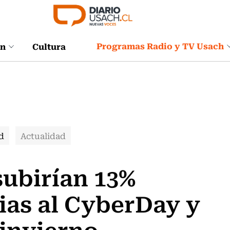
Programas Radio y TV Usach
ón
Cultura
d
Actualidad
subirían 13%
cias al CyberDay y
 invierno