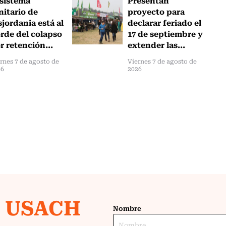
nitario de
proyecto para
sjordania está al
declarar feriado el
rde del colapso
17 de septiembre y
r retención...
extender las...
rnes 7 de agosto de
Viernes 7 de agosto de
26
2026