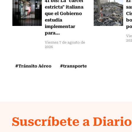
estricta" italiana
sa
que el Gobierno
Ci
estudia
bo
implementar
po
para...
Vie
20
Viernes 7 de agosto de
2026
#Tránsito Aéreo
#transporte