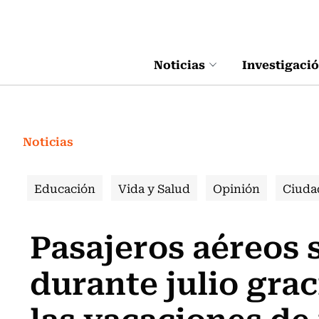
Click acá para ir directamente al contenido
Noticias
Investigaci
Noticias
Educación
Vida y Salud
Opinión
Ciuda
Pasajeros aéreos 
durante julio gra
las vacaciones de