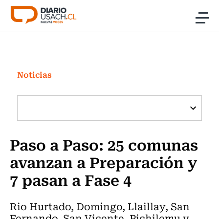
Click acá para ir directamente al contenido
Noticias
Investigación
Noticias
Cultura
Programas Radio y TV Usach
Paso a Paso: 25 comunas
avanzan a Preparación y
7 pasan a Fase 4
Rio Hurtado, Domingo, Llaillay, San
Fernando, San Vicente, Pichilemu y