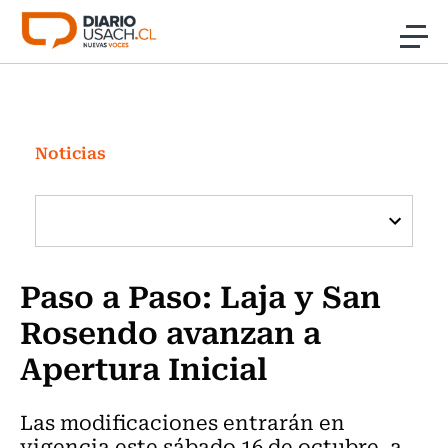
Click acá para ir directamente al contenido
Noticias
Investigación
Noticias
Cultura
Programas Radio y TV Usach
Paso a Paso: Laja y San
Rosendo avanzan a
Apertura Inicial
Las modificaciones entrarán en
vigencia este sábado 16 de octubre, a