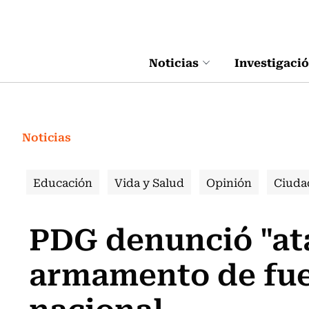
Click acá para ir directamente al contenido
Noticias
Investigaci
Noticias
Educación
Vida y Salud
Opinión
Ciuda
PDG denunció "ata
armamento de fueg
nacional