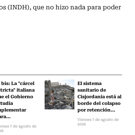
s (INDH), que no hizo nada para poder
 bis: La "cárcel
El sistema
tricta" italiana
sanitario de
ue el Gobierno
Cisjordania está al
studia
borde del colapso
mplementar
por retención...
ra...
Viernes 7 de agosto de
2026
ernes 7 de agosto de
26