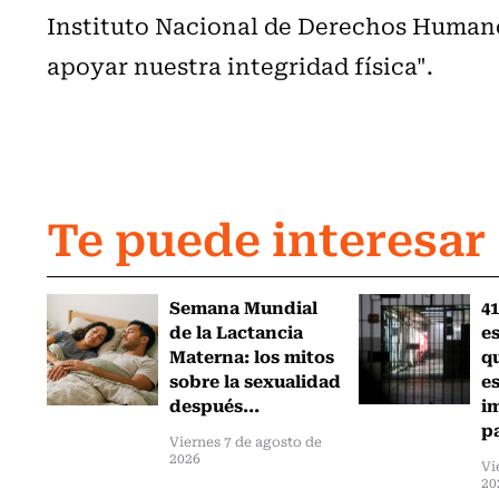
Instituto Nacional de Derechos Humano
apoyar nuestra integridad física".
Te puede interesar
Semana Mundial
41
de la Lactancia
es
Materna: los mitos
q
sobre la sexualidad
e
después...
i
pa
Viernes 7 de agosto de
2026
Vi
20