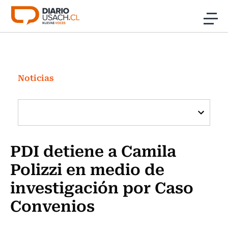
Click acá para ir directamente al contenido
Noticias
Investigación
Noticias
Cultura
Programas Radio y TV Usach
PDI detiene a Camila
Polizzi en medio de
investigación por Caso
Convenios