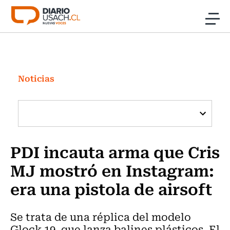
Click acá para ir directamente al contenido
Noticias
Investigación
Noticias
Cultura
Programas Radio y TV Usach
PDI incauta arma que Cris
MJ mostró en Instagram:
era una pistola de airsoft
Se trata de una réplica del modelo
Glock 19, que lanza balines plásticos. El