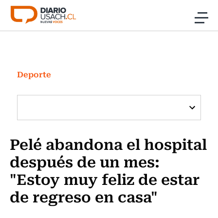
Click acá para ir directamente al contenido
Noticias
Investigación
Deporte
Cultura
Programas Radio y TV Usach
Pelé abandona el hospital
después de un mes:
"Estoy muy feliz de estar
de regreso en casa"