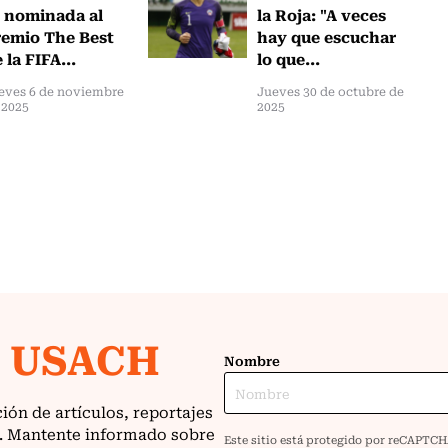
 nominada al
la Roja: "A veces
emio The Best
hay que escuchar
 la FIFA...
lo que...
eves 6 de noviembre
Jueves 30 de octubre de
 2025
2025