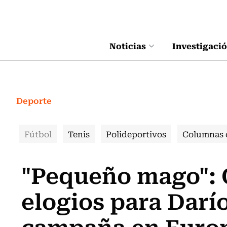
Click acá para ir directamente al contenido
Noticias
Investigaci
Deporte
Fútbol
Tenis
Polideportivos
Columnas 
"Pequeño mago": 
elogios para Darío
campaña en Euro