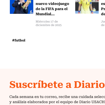
nuevo videojuego
es
de la FIFA para el
Pr
Mundial...
de
Miércoles 17 de
Ju
diciembre de 2025
de
#futbol