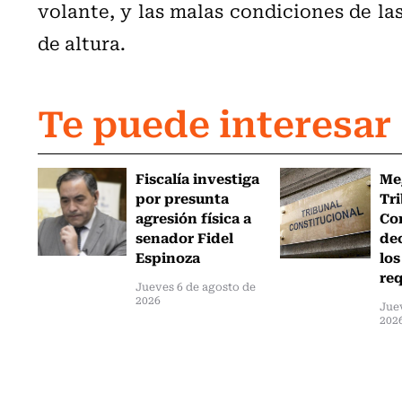
volante, y las malas condiciones de la
de altura.
Te puede interesar
Fiscalía investiga
Me
por presunta
Tr
agresión física a
Co
senador Fidel
de
Espinoza
los
req
Jueves 6 de agosto de
2026
Jue
202