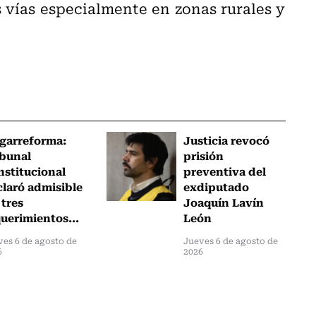
s vías especialmente en zonas rurales y
garreforma:
Justicia revocó
ibunal
prisión
nstitucional
preventiva del
claró admisible
exdiputado
 tres
Joaquín Lavín
uerimientos...
León
ves 6 de agosto de
Jueves 6 de agosto de
6
2026