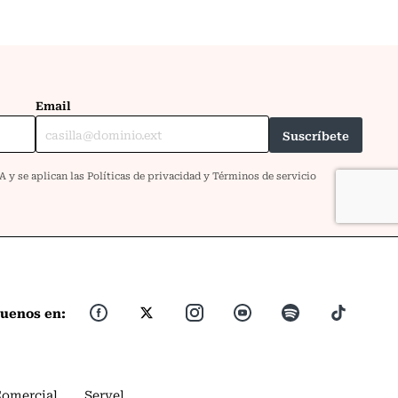
guenos en:
Comercial
Servel