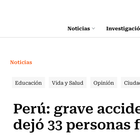
Click acá para ir directamente al contenido
Noticias
Investigaci
Noticias
Educación
Vida y Salud
Opinión
Ciuda
Perú: grave accid
dejó 33 personas f