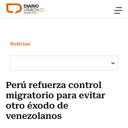
Click acá para ir directamente al contenido
Noticias
Investigación
Noticias
Cultura
Programas Radio y TV Usach
Perú refuerza control
migratorio para evitar
otro éxodo de
venezolanos